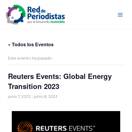
Ir
al
contenido
« Todos los Eventos
Este evento ha pasado.
Reuters Events: Global Energy
Transition 2023
junio 7, 2023
-
junio 8, 2023