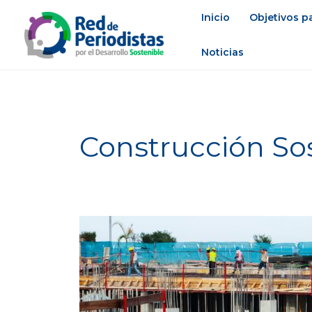
Ir
Inicio
Objetivos pa
al
contenido
Noticias
Construcción So
Colombia
se
consolida
como
uno
de