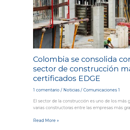
los
países
con
el
sector
de
construcción
más
sostenible
Colombia se consolida co
del
sector de construcción m
mundo
según
certificados EDGE
certificados
EDGE
1 comentario
/
Noticias
/
Comunicaciones 1
El sector de la construcción es uno de los más
varias constructoras entre las empresas más gran
Read More »