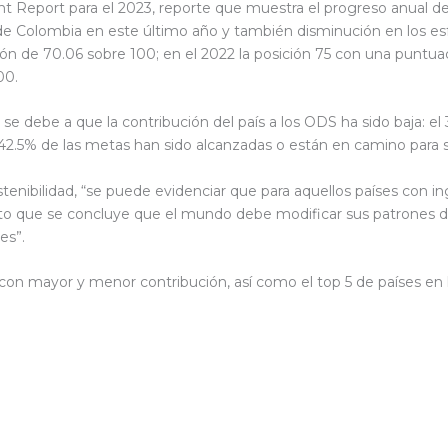
t Report para el 2023, reporte que muestra el progreso anual d
e Colombia en este último año y también disminución en los esfu
n de 70.06 sobre 100; en el 2022 la posición 75 con una puntuac
100.
se debe a que la contribución del país a los ODS ha sido baja: e
 42.5% de las metas han sido alcanzadas o están en camino para 
enibilidad, “se puede evidenciar que para aquellos países con in
sto que se concluye que el mundo debe modificar sus patrones d
ces”.
 con mayor y menor contribución, así como el top 5 de países en 