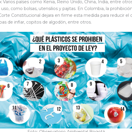
o:
Varios países como Kenia, Reino Unido, China, India, entre otros
uso, como bolsas, utensilios y pajitas. En Colombia, la prohibici
 Corte Constitucional dejara en firme esta medida para reducir e
mbas de inflar, copitos de algodón, entre otros.
Foto: Observatorio Ambiental Bogotá