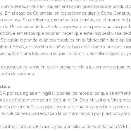
 como el español, han implementado impuestos sobre productos d
o. En el caso de Colombia, en los próximos días la Corte Constitu
 un solo uso. Sin embargo, expertos tributaristas, en el marco de
en la Universidad de los Andes, expresaron su preocupación por l
cción, elementos que podrían hacer que este impuesto sea decla
:
Se están logrando avances notables en la fabricación de bioplás
Mind BBVA, en los últimos años se han descubierto nuevos micr
oneses hallaron una bacteria a la que llamaron Ideonella sakaiens
 regulaciones también están presionando a las empresas para q
uella de carbono.
stico
or sus siglas en inglés), dos de los retos a los que se enfrenta 
ases de efecto invernadero. Según el Dr. Bob Maughon, Vicepresid
ímica desempeña un papel único a la hora de abordar estos retos
ollar soluciones que reduzcan la contaminación por plásticos y las
 Asuntos Públicos, Envases y Sostenibilidad de Nestlé, para WEF, 