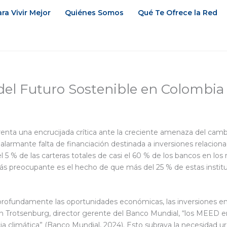
ra Vivir Mejor
Quiénes Somos
Qué Te Ofrece la Red
e del Futuro Sostenible en Colombi
enta una encrucijada crítica ante la creciente amenaza del cam
rmante falta de financiación destinada a inversiones relaciona
l 5 % de las carteras totales de casi el 60 % de los bancos en 
ás preocupante es el hecho de que más del 25 % de estas instit
fundamente las oportunidades económicas, las inversiones en inf
 Trotsenburg, director gerente del Banco Mundial, “los MEED enfr
cia climática” (Banco Mundial, 2024). Esto subraya la necesidad 