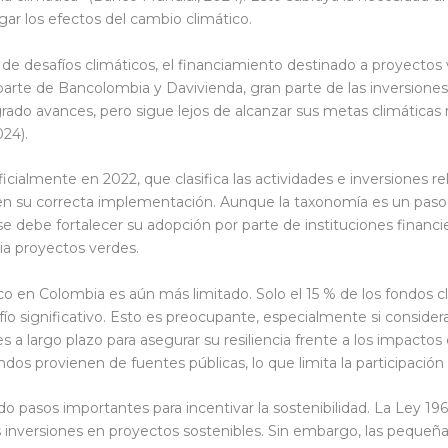
ar los efectos del cambio climático.
de desafíos climáticos, el financiamiento destinado a proyectos 
rte de Bancolombia y Davivienda, gran parte de las inversiones a
logrado avances, pero sigue lejos de alcanzar sus metas climáticas
024).
almente en 2022, que clasifica las actividades e inversiones relac
en su correcta implementación. Aunque la taxonomía es un paso cr
 se debe fortalecer su adopción por parte de instituciones financi
ia proyectos verdes.
co en Colombia es aún más limitado. Solo el 15 % de los fondos cl
fío significativo. Esto es preocupante, especialmente si conside
a largo plazo para asegurar su resiliencia frente a los impactos
dos provienen de fuentes públicas, lo que limita la participación
do pasos importantes para incentivar la sostenibilidad. La Ley 19
as inversiones en proyectos sostenibles. Sin embargo, las pequ