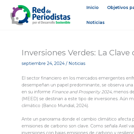
Ir
Inicio
Objetivos pa
al
contenido
Noticias
Inversiones Verdes: La Clav
septiembre 24, 2024
/
Noticias
El sector financiero en los mercados emergentes enfr
desempeñan un papel predominante, se observa una ala
en su informe
Finance and Prosperity 2024
, menos de
(MEED) se destinan a este tipo de inversiones. Aún m
climático (Banco Mundial, 2024).
Ante un panorama donde el cambio climático afecta pro
emisiones de carbono son clave. Como señala Axel van
inversiones con bajas emisiones de carbono y resilien