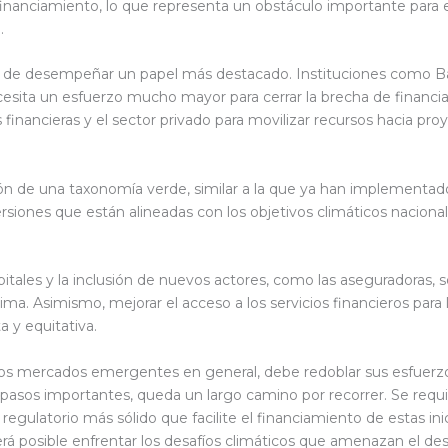
e financiamiento, lo que representa un obstáculo importante para
.
ial de desempeñar un papel más destacado. Instituciones como B
cesita un esfuerzo mucho mayor para cerrar la brecha de financi
 financieras y el sector privado para movilizar recursos hacia pro
n de una taxonomía verde, similar a la que ya han implementado
versiones que están alineadas con los objetivos climáticos nacional
apitales y la inclusión de nuevos actores, como las aseguradoras
clima. Asimismo, mejorar el acceso a los servicios financieros para
a y equitativa.
 los mercados emergentes en general, debe redoblar sus esfuerzos
 pasos importantes, queda un largo camino por recorrer. Se req
egulatorio más sólido que facilite el financiamiento de estas inic
erá posible enfrentar los desafíos climáticos que amenazan el des